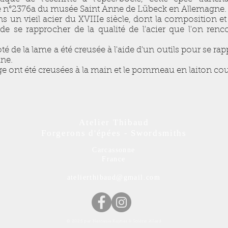
pée n°2376a du musée Saint Anne de Lübeck en Allemagne.
s un vieil acier du XVIIIe siècle, dont la composition et 
de se rapprocher de la qualité de l'acier que l'on renco
 de la lame a été creusée à l'aide d'un outils pour se rap
ine.
e ont été creusées à la main et le pommeau en laiton coulé 
Atelier Thibaud
Forgerons d'épées - Swordsmiths
Carcassonne
France
atelierthibaud@gmail.com
© 2025 par Nastasia Kaynar & Solène Allard