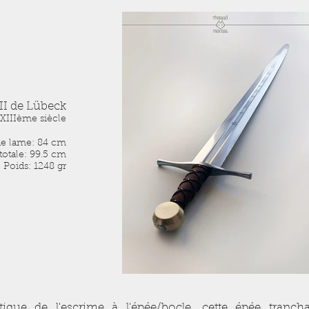
II de Lübeck
XIIIème siècle
e lame: 84 cm
otale: 99.5 cm
Poids: 1248 gr
ique de l'escrime à l'épée/bocle, cette épée tranch