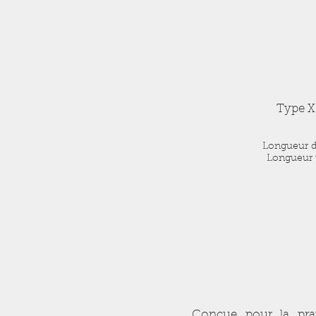
Type X
Longueur d
Longueur t
Conçue pour la prat