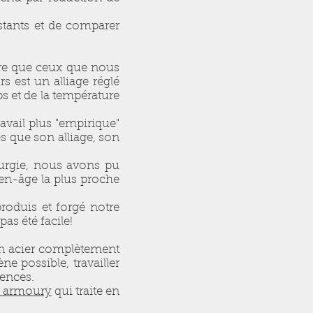
istants et de comparer
utre que ceux que nous
s est un alliage réglé
 et de la température
ravail plus "empirique"
es que son alliage, son
lurgie, nous avons pu
en-âge la plus proche
produis et forgé notre
as été facile!
 un acier complètement
e possible, travailler
tences.
y armoury
q
ui traite en