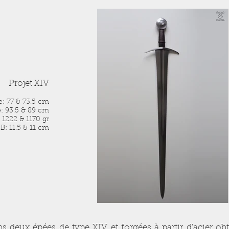
Projet XIV
: 77 & 73.5 cm
: 93.5 & 89 cm
 1222 & 1170 gr
B: 11.5 & 11 cm
 deux épées de type XIV et forgées à partir d'acier ob