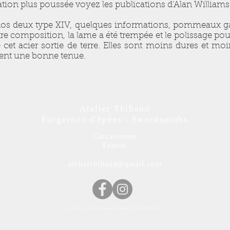
ion plus poussée voyez les publications d'Alan Williams
os deux type XIV, quelques informations, pommeaux ga
tre composition, la lame a été trempée et le polissage pou
 cet acier sortie de terre. Elles sont moins dures et mo
rent une bonne tenue.
Atelier Thibaud
Forgerons d'épées - Swordsmiths
Carcassonne
France
atelierthibaud@gmail.com
© 2025 par Nastasia Kaynar & Solène Allard