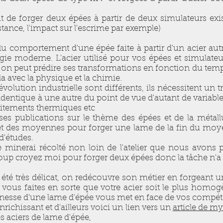
out de forger deux épées à partir de deux simulateurs ex
istance, l'impact sur l'escrime par exemple)
e du comportement d'une épée faite à partir d'un acier a
gie moderne. L'acier utilisé pour vos épées et simulateur
n peut prédire ses transformations en fonction du temps
la avec la physique et la chimie.
révolution industrielle sont différents, ils nécessitent un t
identique à une autre du point de vue d'autant de variabl
raitements thermiques etc
s publications sur le thème des épées et de la métal
 et des moyennes pour forger une lame de la fin du moy
 d'études.
e minerai récolté non loin de l'atelier que nous avons 
coup croyez moi pour forger deux épées donc la tâche n'a p
a été très délicat, on redécouvre son métier en forgeant
ous faites en sorte que votre acier soit le plus homogèn
 finesse d'une lame d'épée vous met en face de vos compé
enrichissant et d'ailleurs voici un lien vers un
article de m
s aciers de lame d'épée,