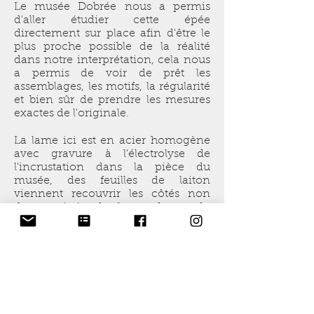
Le musée Dobrée nous a permis
d'aller étudier cette épée
directement sur place afin d'être le
plus proche possible de la réalité
dans notre interprétation, cela nous
a permis de voir de prêt les
assemblages, les motifs, la régularité
et bien sûr de prendre les mesures
exactes de l'originale.
La lame ici est en acier homogène
avec gravure à l’électrolyse de
l'incrustation dans la pièce du
musée, des feuilles de laiton
viennent recouvrir les côtés non
damasquinés de la garde et du
pommeau et une torsade de fils de
cuivre et d'argent vient marquer la
séparation entre les deux parties du
pommeau.
Quelques photos du travail sur le
damasquinage sont disponibles à la